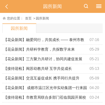
园所新闻
您的位置：
首页
>
园所新闻
园所新闻
【花朵新闻】融爱同行，共筑成长 —— 泰州市教
07-16
育局参访团走进花朵幼儿园
【花朵新闻】共研科学教育，共探数字未来
05-29
【花朵新闻】三方聚力共研讨，协同共建促发展
05-21
【接待迎检】闽苏幼教共研 互学共促成长
05-13
【花朵新闻】交流互鉴促成长 携手同行共提升
05-09
【花朵新闻】 成都市温江区光华实幼集团一行来园
04-20
参观交流
【接待迎检】市教育局联合多部门莅临我园开展校
03-24