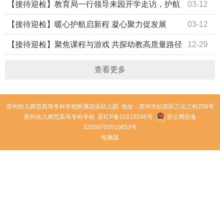
园安全风险勘察工作
【接待迎检】教育局一行领导来园开学走访，护航
03-12
幼儿健康成长
【接待迎检】暖心护航启新程 凝心聚力促发展
03-12
【接待迎检】聚焦课程与游戏 共探幼教高质量路径
12-29
——接待陕西省园长高级研修班
查看更多
苏州幼儿师范高等专科学校附属花朵幼儿园 地址：苏州市姑苏区三元三村256号
苏州幼儿师范高等专科学校
苏ICP备10210346号
苏公网安备
32050702010653号
电脑版